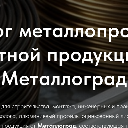
ог металлопро
тной продукц
Металлоград
ля строительства, монтажа, инженерных и про
олока, алюминиевый профиль, оцинкованный лис
я продукция от
Металлоград
, соответствующая