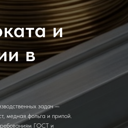
ката и
ии в
изводственных задач —
т, медная фольга и припой.
 требованиям ГОСТ и